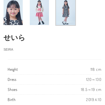
せいら
SEIRA
Height
118 cm
Dress
120～130
Shoes
18.5～19 cm
Birth
2019.4.10